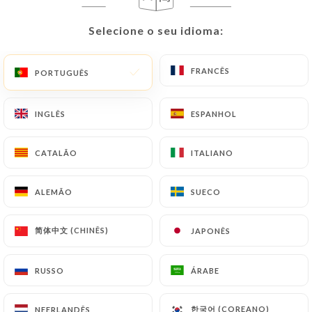
PT
MENU
Selecione o seu idioma:
Selecione o seu idioma:
FRANCÊS
FRANCÊS
PORTUGUÊS
PORTUGUÊS
INGLÊS
INGLÊS
ESPANHOL
ESPANHOL
/
PÁGINA INICIAL
CONTACTO
Contacto
CATALÃO
CATALÃO
ITALIANO
ITALIANO
ALEMÃO
ALEMÃO
SUECO
SUECO
简体中文 (CHINÊS)
简体中文 (CHINÊS)
JAPONÊS
JAPONÊS
RUSSO
RUSSO
ÁRABE
ÁRABE
Crêperie Mont Saint
한국어 (COREANO)
한국어 (COREANO)
NEERLANDÊS
NEERLANDÊS