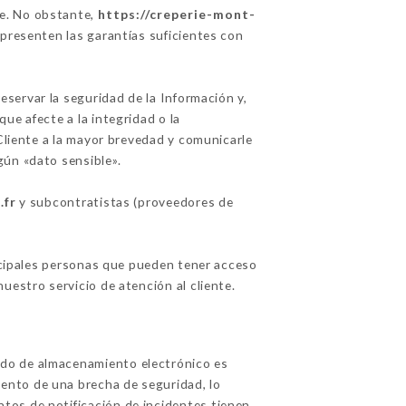
te. No obstante,
https://creperie-mont-
 presenten las garantías suficientes con
servar la seguridad de la Información y,
ue afecte a la integridad o la
Cliente a la mayor brevedad y comunicarle
ún «dato sensible».
.fr
y subcontratistas (proveedores de
incipales personas que pueden tener acceso
uestro servicio de atención al cliente.
odo de almacenamiento electrónico es
ento de una brecha de seguridad, lo
tos de notificación de incidentes tienen