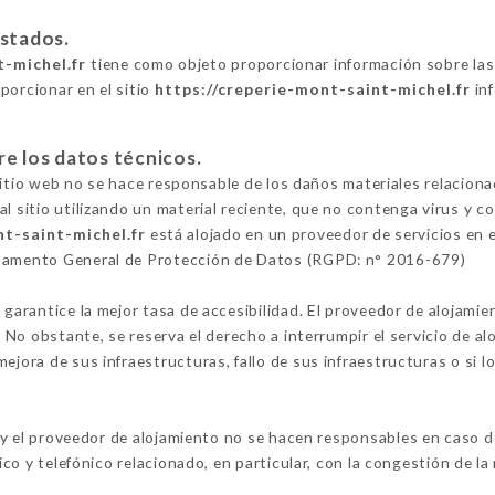
estados.
t-michel.fr
tiene como objeto proporcionar información sobre las
porcionar en el sitio
https://creperie-mont-saint-michel.fr
inf
re los datos técnicos.
l sitio web no se hace responsable de los daños materiales relacionad
al sitio utilizando un material reciente, que no contenga virus y 
nt-saint-michel.fr
está alojado en un proveedor de servicios en e
glamento General de Protección de Datos (RGPD: n° 2016-679)
 garantice la mejor tasa de accesibilidad. El proveedor de alojamie
o. No obstante, se reserva el derecho a interrumpir el servicio de 
ejora de sus infraestructuras, fallo de sus infraestructuras o si l
y el proveedor de alojamiento no se hacen responsables en caso de
tico y telefónico relacionado, en particular, con la congestión de la