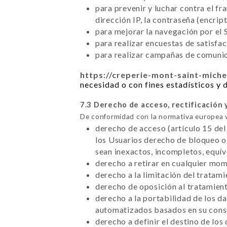
para prevenir y luchar contra el f
dirección IP, la contraseña (encrip
para mejorar la navegación por el S
para realizar encuestas de satisfa
para realizar campañas de comunica
https://creperie-mont-saint-miche
necesidad o con fines estadísticos y d
7.3 Derecho de acceso, rectificación 
De conformidad con la normativa europea 
derecho de acceso (artículo 15 del
los Usuarios derecho de bloqueo o 
sean inexactos, incompletos, equí
derecho a retirar en cualquier mo
derecho a la limitación del tratam
derecho de oposición al tratamient
derecho a la portabilidad de los d
automatizados basados en su conse
derecho a definir el destino de los