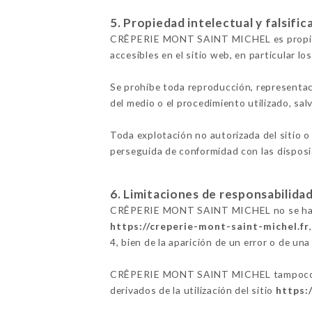
5. Propiedad intelectual y falsific
CRÊPERIE MONT SAINT MICHEL es propietar
accesibles en el sitio web, en particular lo
Se prohíbe toda reproducción, representac
del medio o el procedimiento utilizado, 
Toda explotación no autorizada del sitio o
perseguida de conformidad con las disposic
6. Limitaciones de responsabilidad
CRÊPERIE MONT SAINT MICHEL no se hace re
https://creperie-mont-saint-michel.fr
4, bien de la aparición de un error o de una
CRÊPERIE MONT SAINT MICHEL tampoco se h
derivados de la utilización del sitio
https: