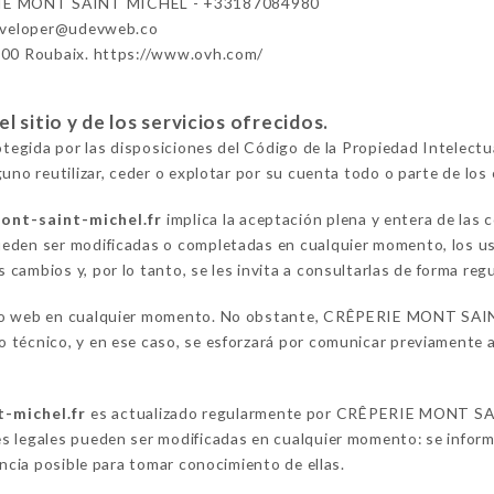
E MONT SAINT MICHEL - +33187084980
eveloper@udevweb.co
100 Roubaix. https://www.ovh.com/
 sitio y de los servicios ofrecidos.
rotegida por las disposiciones del Código de la Propiedad Intelect
uno reutilizar, ceder o explotar por su cuenta todo o parte de los 
mont-saint-michel.fr
implica la aceptación plena y entera de las 
eden ser modificadas o completadas en cualquier momento, los us
cambios y, por lo tanto, se les invita a consultarlas de forma regu
tio web en cualquier momento. No obstante, CRÊPERIE MONT SAIN
técnico, y en ese caso, se esforzará por comunicar previamente a 
t-michel.fr
es actualizado regularmente por CRÊPERIE MONT SA
s legales pueden ser modificadas en cualquier momento: se informa
encia posible para tomar conocimiento de ellas.