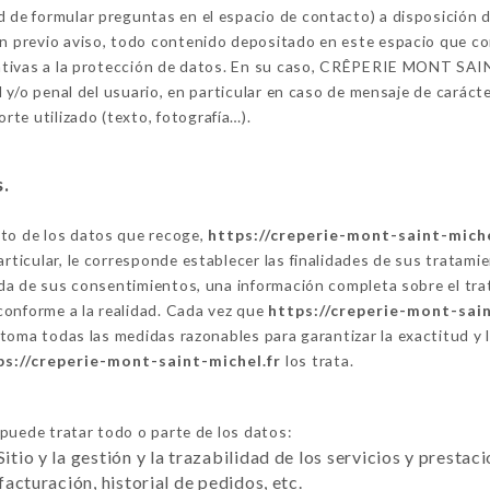
dad de formular preguntas en el espacio de contacto) a disposici
in previo aviso, todo contenido depositado en este espacio que con
relativas a la protección de datos. En su caso, CRÊPERIE MONT SA
il y/o penal del usuario, en particular en caso de mensaje de carácte
te utilizado (texto, fotografía…).
s.
nto de los datos que recoge,
https://creperie-mont-saint-miche
articular, le corresponde establecer las finalidades de sus tratami
ogida de sus consentimientos, una información completa sobre el t
conforme a la realidad. Cada vez que
https://creperie-mont-sain
toma todas las medidas razonables para garantizar la exactitud y 
ps://creperie-mont-saint-michel.fr
los trata.
puede tratar todo o parte de los datos:
Sitio y la gestión y la trazabilidad de los servicios y presta
 facturación, historial de pedidos, etc.