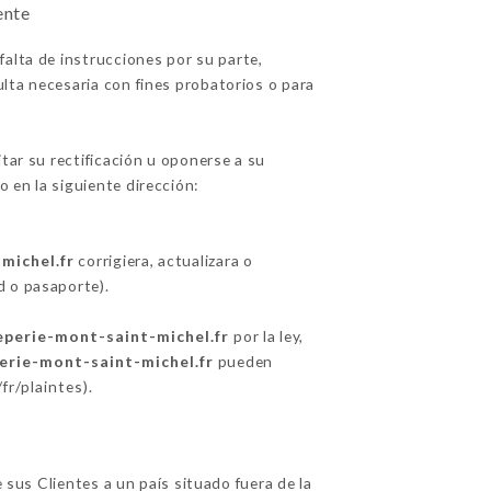
ente
falta de instrucciones por su parte,
lta necesaria con fines probatorios o para
itar su rectificación u oponerse a su
o en la siguiente dirección:
michel.fr
corrigiera, actualizara o
d o pasaporte).
reperie-mont-saint-michel.fr
por la ley,
perie-mont-saint-michel.fr
pueden
/fr/plaintes
).
e sus Clientes a un país situado fuera de la