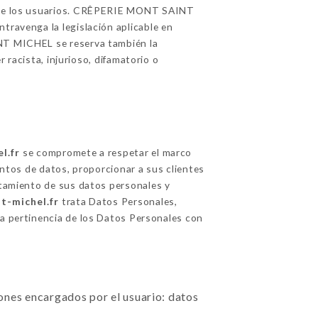
ón de los usuarios. CRÊPERIE MONT SAINT
travenga la legislación aplicable en
INT MICHEL se reserva también la
r racista, injurioso, difamatorio o
l.fr
se compromete a respetar el marco
entos de datos, proporcionar a sus clientes
ratamiento de sus datos personales y
t-michel.fr
trata Datos Personales,
la pertinencia de los Datos Personales con
ciones encargados por el usuario: datos