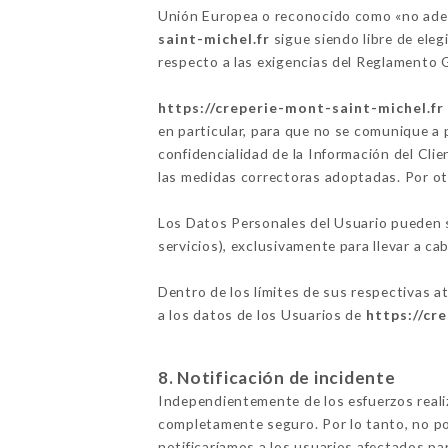
Unión Europea o reconocido como «no adec
saint-michel.fr
sigue siendo libre de eleg
respecto a las exigencias del Reglamento
https://creperie-mont-saint-michel.fr
en particular, para que no se comunique a 
confidencialidad de la Información del Clie
las medidas correctoras adoptadas. Por ot
Los Datos Personales del Usuario pueden se
servicios), exclusivamente para llevar a cab
Dentro de los límites de sus respectivas a
a los datos de los Usuarios de
https://cr
8. Notificación de incidente
Independientemente de los esfuerzos real
completamente seguro. Por lo tanto, no po
notificaríamos a los usuarios afectados p