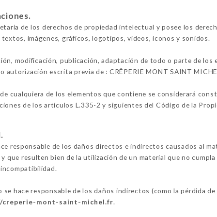
aciones.
ia de los derechos de propiedad intelectual y posee los derech
s textos, imágenes, gráficos, logotipos, vídeos, iconos y sonidos.
ión, modificación, publicación, adaptación de todo o parte de los
salvo autorización escrita previa de : CRÊPERIE MONT SAINT MICHE
 de cualquiera de los elementos que contiene se considerará constit
iones de los artículos L.335-2 y siguientes del Código de la Propi
.
sponsable de los daños directos e indirectos causados al materia
, y que resulten bien de la utilización de un material que no cumpla
 incompatibilidad.
ace responsable de los daños indirectos (como la pérdida de m
//creperie-mont-saint-michel.fr
.