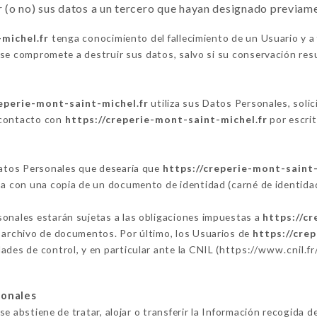
(o no) sus datos a un tercero que hayan designado previam
michel.fr
tenga conocimiento del fallecimiento de un Usuario y a 
se compromete a destruir sus datos, salvo si su conservación resu
reperie-mont-saint-michel.fr
utiliza sus Datos Personales, solic
 contacto con
https://creperie-mont-saint-michel.fr
por escrit
 Datos Personales que desearía que
https://creperie-mont-saint-
isa con una copia de un documento de identidad (carné de identida
sonales estarán sujetas a las obligaciones impuestas a
https://c
o archivo de documentos. Por último, los Usuarios de
https://cre
des de control, y en particular ante la CNIL (
https://www.cnil.fr
sonales
se abstiene de tratar, alojar o transferir la Información recogida d