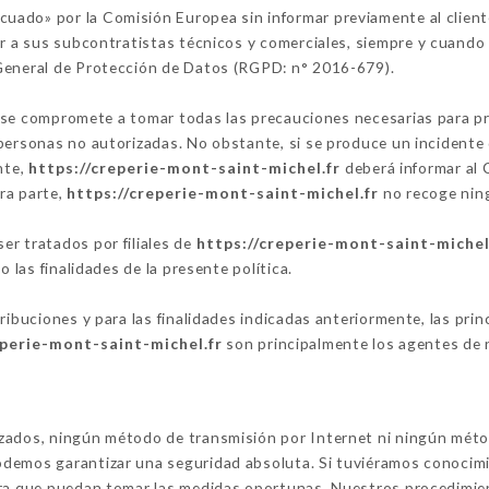
uado» por la Comisión Europea sin informar previamente al clien
ir a sus subcontratistas técnicos y comerciales, siempre y cuando
 General de Protección de Datos (RGPD: n° 2016-679).
se compromete a tomar todas las precauciones necesarias para pre
personas no autorizadas. No obstante, si se produce un incidente q
nte,
https://creperie-mont-saint-michel.fr
deberá informar al 
ra parte,
https://creperie-mont-saint-michel.fr
no recoge ning
r tratados por filiales de
https://creperie-mont-saint-michel
o las finalidades de la presente política.
tribuciones y para las finalidades indicadas anteriormente, las pr
eperie-mont-saint-michel.fr
son principalmente los agentes de n
izados, ningún método de transmisión por Internet ni ningún mét
demos garantizar una seguridad absoluta. Si tuviéramos conocimi
ara que puedan tomar las medidas oportunas. Nuestros procedimien